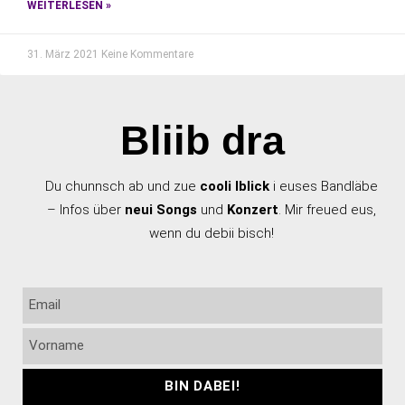
WEITERLESEN »
31. März 2021
Keine Kommentare
Bliib dra
Du chunnsch ab und zue
cooli Iblick
i euses Bandläbe
– Infos über
neui Songs
und
Konzert
. Mir freued eus,
wenn du debii bisch!
BIN DABEI!